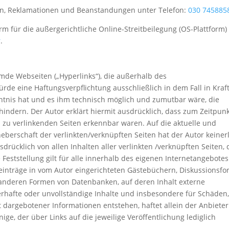
en, Reklamationen und Beanstandungen unter Telefon:
030 745885
rm für die außergerichtliche Online-Streitbeilegung (OS-Plattform)
r
.
emde Webseiten („Hyperlinks“), die außerhalb des
rde eine Haftungsverpflichtung ausschließlich in dem Fall in Kraf
nntnis hat und es ihm technisch möglich und zumutbar wäre, die
hindern. Der Autor erklärt hiermit ausdrücklich, dass zum Zeitpun
en zu verlinkenden Seiten erkennbar waren. Auf die aktuelle und
heberschaft der verlinkten/verknüpften Seiten hat der Autor keinerl
usdrücklich von allen Inhalten aller verlinkten /verknüpften Seiten, 
Feststellung gilt für alle innerhalb des eigenen Internetangebotes
einträge in vom Autor eingerichteten Gästebüchern, Diskussionsfo
n anderen Formen von Datenbanken, auf deren Inhalt externe
hlerhafte oder unvollständige Inhalte und insbesondere für Schäden,
 dargebotener Informationen entstehen, haftet allein der Anbieter
ige, der über Links auf die jeweilige Veröffentlichung lediglich