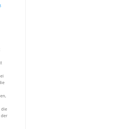
8
t
kt
ei
die
ren,
 die
 der